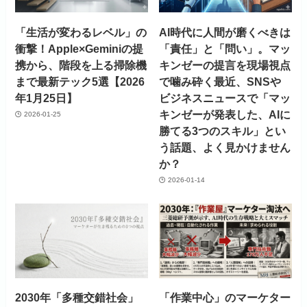
「生活が変わるレベル」の
AI時代に人間が磨くべきは
衝撃！Apple×Geminiの提
「責任」と「問い」。マッ
携から、階段を上る掃除機
キンゼーの提言を現場視点
まで最新テック5選【2026
で噛み砕く最近、SNSや
年1月25日】
ビジネスニュースで「マッ
キンゼーが発表した、AIに
2026-01-25
勝てる3つのスキル」とい
う話題、よく見かけません
か？
2026-01-14
2030年「多種交錯社会」
「作業中心」のマーケター