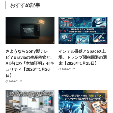
おすすめ記事
さようならSony製テレ
インテル暴落とSpaceX上
ビ？Braviaの生産移管と、
場、トランプ関税回避の週
AI時代の『本物証明』セキ
末【2026年1月25日】
ュリティ【2026年1月26
2026-01-25
日】
2026-01-26