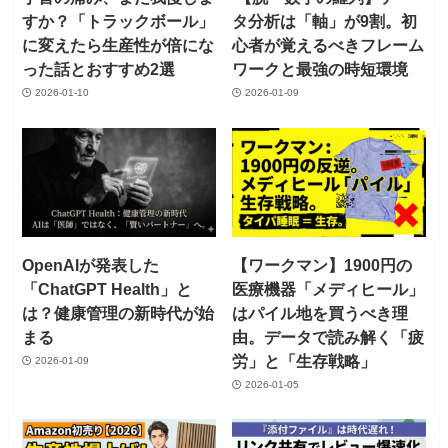
すか？「トラックボール」
タ分析は「軸」が9割。初
に変えたら生産性が倍にな
心者が覚えるべきフレーム
った話とおすすめ2選
ワークと最強の時短環境
2026-01-10
2026-01-09
OpenAIが発表した
【ワークマン】1900円の
「ChatGPT Health」と
医療機器「メディヒール」
は？健康管理の新時代が始
はパイル地を買うべき理
まる
由。データで読み解く「疲
労」と「生存戦略」
2026-01-09
2026-01-05