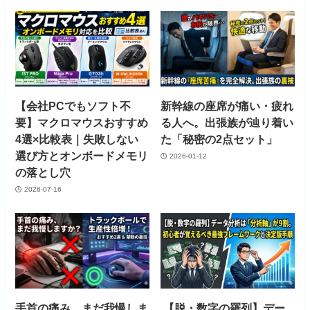
【会社PCでもソフト不
新幹線の座席が痛い・疲れ
要】マクロマウスおすすめ
る人へ。出張族が辿り着い
4選×比較表｜失敗しない
た「秘密の2点セット」
選び方とオンボードメモリ
2026-01-12
の落とし穴
2026-07-16
手首の痛み、まだ我慢しま
【脱・数字の羅列】デー